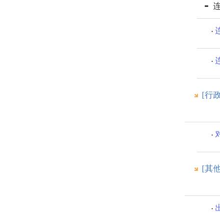
[行
[其