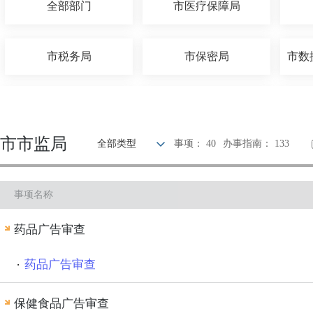
全部部门
市医疗保障局
市税务局
市保密局
市住建局
市人社局
市市监局
全部类型
事项： 40
办事指南： 133
国网江苏省电力有限公司常州供电分公司
中国人民银行常州市分行
事项名称
市农业农村局
市档案局
药品广告审查
市体育局
市卫健委
药品广告审查
保健食品广告审查
市财政局
市司法局