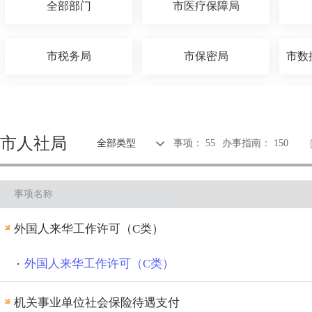
全部部门
市医疗保障局
市税务局
市保密局
市住建局
市人社局
市人社局
全部类型
事项： 55
办事指南： 150
国网江苏省电力有限公司常州供电分公司
中国人民银行常州市分行
事项名称
市农业农村局
市档案局
外国人来华工作许可（C类）
市体育局
市卫健委
外国人来华工作许可（C类）
机关事业单位社会保险待遇支付
市财政局
市司法局